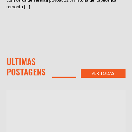
com cerca de setenta povoados. A história de Itapecerica
remonta […]
ULTIMAS
POSTAGENS
VER TODAS