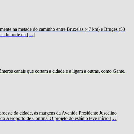
icamente na metade do caminho entre Bruxelas (47 km) e Bruges (53
as do norte da […]
meros canais que cortam a cidade e a ligam a outras, como Gante.
oeste da cidade, às margens da Avenida Presidente Juscelino
o Aeroporto de Confins. O projeto do estádio teve início […]