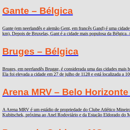
Gante – Bélgica
Gante (em neerlandês e alemão Gent, em francês Gand) é uma cidade b
km). Depois de Bruxelas, Gant é a cidade mais populosa da Bélgica. 
Bruges – Bélgica
Bruges, em neerlandês Brugge, é considerada uma das cidades mais b
Ela foi elevada a cidade em 27 de julho de 1128 e está localizada a 
Arena MRV – Belo Horizonte
A Arena MRV é um estádio de propriedade do Clube Atlético Mineiro,
Kubitschek, próxima ao Anel Rodoviário e da Estação Eldorado do Me