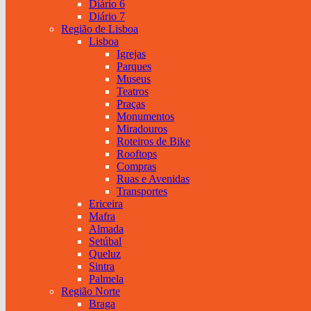
Diário 6
Diário 7
Região de Lisboa
Lisboa
Igrejas
Parques
Museus
Teatros
Praças
Monumentos
Miradouros
Roteiros de Bike
Rooftops
Compras
Ruas e Avenidas
Transportes
Ericeira
Mafra
Almada
Setúbal
Queluz
Sintra
Palmela
Região Norte
Braga