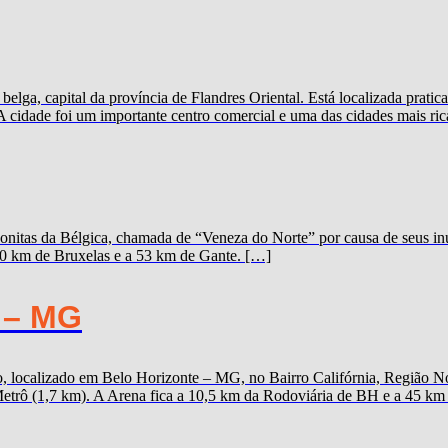
elga, capital da província de Flandres Oriental. Está localizada prat
A cidade foi um importante centro comercial e uma das cidades mais ric
onitas da Bélgica, chamada de “Veneza do Norte” por causa de seus inú
100 km de Bruxelas e a 53 km de Gante. […]
 – MG
 localizado em Belo Horizonte – MG, no Bairro Califórnia, Região Nor
trô (1,7 km). A Arena fica a 10,5 km da Rodoviária de BH e a 45 km d