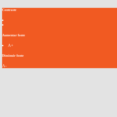
Contraste
Aumentar fonte
A+
Diminuir fonte
A-