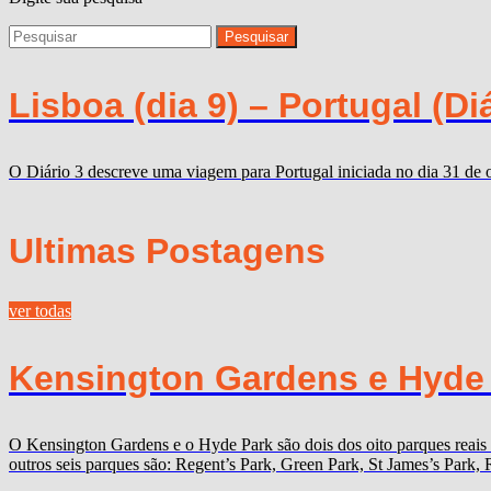
Lisboa (dia 9) – Portugal (Diá
O Diário 3 descreve uma viagem para Portugal iniciada no dia 31 de 
Ultimas Postagens
ver todas
Kensington Gardens e Hyde P
O Kensington Gardens e o Hyde Park são dois dos oito parques reais
outros seis parques são: Regent’s Park, Green Park, St James’s Par