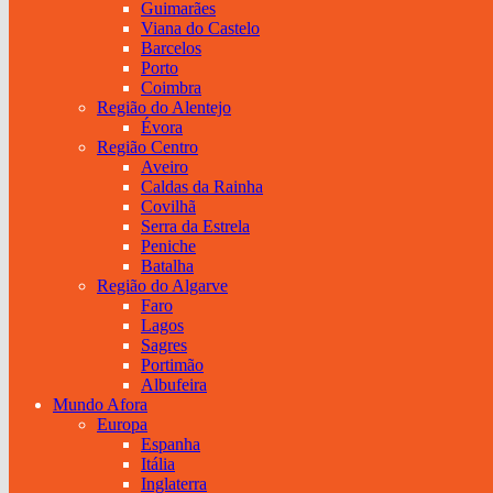
Guimarães
Viana do Castelo
Barcelos
Porto
Coimbra
Região do Alentejo
Évora
Região Centro
Aveiro
Caldas da Rainha
Covilhã
Serra da Estrela
Peniche
Batalha
Região do Algarve
Faro
Lagos
Sagres
Portimão
Albufeira
Mundo Afora
Europa
Espanha
Itália
Inglaterra