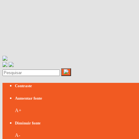
Contraste
Aumentar fonte
A+
Diminuir fonte
A-