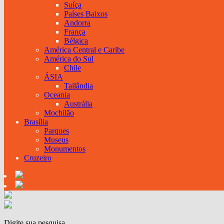
Suíça
Países Baixos
Andorra
França
Bélgica
América Central e Caribe
América do Sul
Chile
ÁSIA
Tailândia
Oceania
Austrália
Mochilão
Brasília
Parques
Museus
Monumentos
Cruzeiro
Digite sua pesquisa