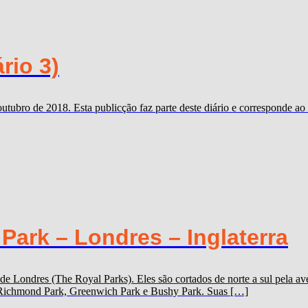
rio 3)
outubro de 2018. Esta publicção faz parte deste diário e corresponde 
ark – Londres – Inglaterra
 de Londres (The Royal Parks). Eles são cortados de norte a sul pela
k, Richmond Park, Greenwich Park e Bushy Park. Suas […]