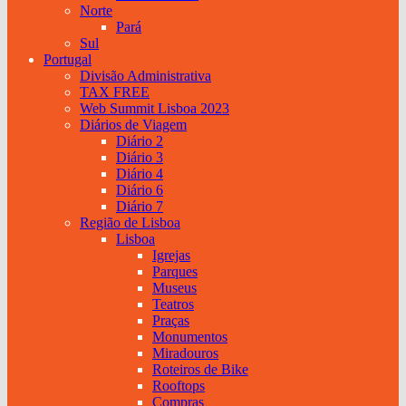
Norte
Pará
Sul
Portugal
Divisão Administrativa
TAX FREE
Web Summit Lisboa 2023
Diários de Viagem
Diário 2
Diário 3
Diário 4
Diário 6
Diário 7
Região de Lisboa
Lisboa
Igrejas
Parques
Museus
Teatros
Praças
Monumentos
Miradouros
Roteiros de Bike
Rooftops
Compras