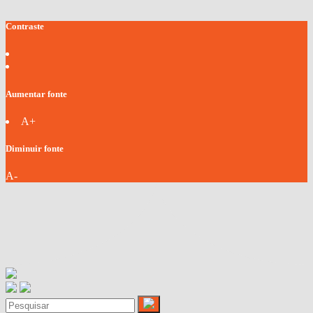
Contraste
Aumentar fonte
A+
Diminuir fonte
A-