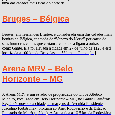
uma das cidades mais ricas do norte da […]
Bruges – Bélgica
Bruges, em neerlandês Brugge, é considerada uma das cidades mais
bonitas da Bélgica, chamada de “Veneza do Norte” por causa de
seus inúmeros canais que cortam a cidade e a ligam a outras,
como Gante. Ela foi elevada a cidade em 27 de julho de 1128 e está
localizada a 100 km de Bruxelas e a 53 km de Gante. […]
Arena MRV – Belo
Horizonte – MG
A Arena MRV é um estádio de propriedade do Clube Atlético
Mineiro, localizado em Belo Horizonte – MG, no Bairro Califórnia,
Região Noroeste da cidade, às margens da Avenida Presidente
Juscelino Kubitschek, próxima ao Anel Rodoviário e da Estação
Eldorado do Metrô (1,7 km). A Arena fica a 10,5 km da Rodoviária