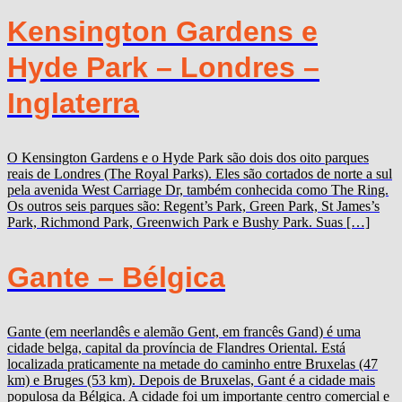
Kensington Gardens e
Hyde Park – Londres –
Inglaterra
O Kensington Gardens e o Hyde Park são dois dos oito parques
reais de Londres (The Royal Parks). Eles são cortados de norte a sul
pela avenida West Carriage Dr, também conhecida como The Ring.
Os outros seis parques são: Regent’s Park, Green Park, St James’s
Park, Richmond Park, Greenwich Park e Bushy Park. Suas […]
Gante – Bélgica
Gante (em neerlandês e alemão Gent, em francês Gand) é uma
cidade belga, capital da província de Flandres Oriental. Está
localizada praticamente na metade do caminho entre Bruxelas (47
km) e Bruges (53 km). Depois de Bruxelas, Gant é a cidade mais
populosa da Bélgica. A cidade foi um importante centro comercial e