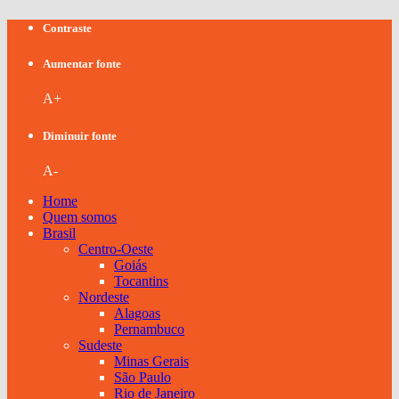
Contraste
Aumentar fonte
A+
Diminuir fonte
A-
Home
Quem somos
Brasil
Centro-Oeste
Goiás
Tocantins
Nordeste
Alagoas
Pernambuco
Sudeste
Minas Gerais
São Paulo
Rio de Janeiro