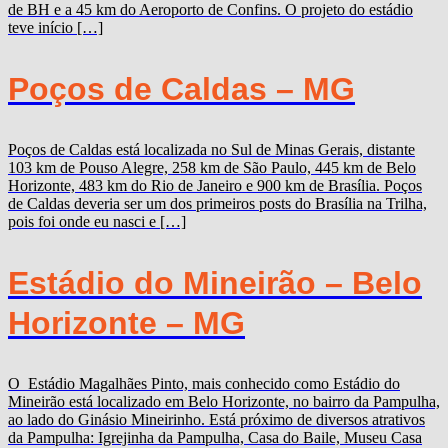
de BH e a 45 km do Aeroporto de Confins. O projeto do estádio
teve início […]
Poços de Caldas – MG
Poços de Caldas está localizada no Sul de Minas Gerais, distante
103 km de Pouso Alegre, 258 km de São Paulo, 445 km de Belo
Horizonte, 483 km do Rio de Janeiro e 900 km de Brasília. Poços
de Caldas deveria ser um dos primeiros posts do Brasília na Trilha,
pois foi onde eu nasci e […]
Estádio do Mineirão – Belo
Horizonte – MG
O Estádio Magalhães Pinto, mais conhecido como Estádio do
Mineirão está localizado em Belo Horizonte, no bairro da Pampulha,
ao lado do Ginásio Mineirinho. Está próximo de diversos atrativos
da Pampulha: Igrejinha da Pampulha, Casa do Baile, Museu Casa