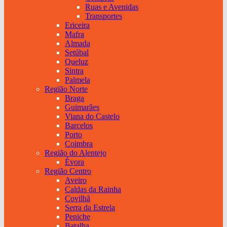
Ruas e Avenidas
Transportes
Ericeira
Mafra
Almada
Setúbal
Queluz
Sintra
Palmela
Região Norte
Braga
Guimarães
Viana do Castelo
Barcelos
Porto
Coimbra
Região do Alentejo
Évora
Região Centro
Aveiro
Caldas da Rainha
Covilhã
Serra da Estrela
Peniche
Batalha