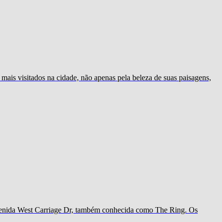
mais visitados na cidade, não apenas pela beleza de suas paisagens,
 avenida West Carriage Dr, também conhecida como The Ring. Os