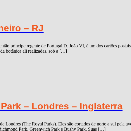
neiro – RJ
ão príncipe regente de Portugal D. João VI, é um dos cartões postais 
a botânica ali realizadas, sob a […]
ark – Londres – Inglaterra
 de Londres (The Royal Parks). Eles são cortados de norte a sul pela
k, Richmond Park, Greenwich Park e Bushy Park. Suas […]