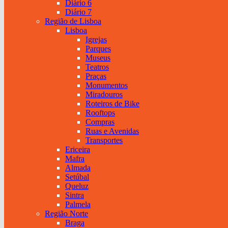
Diário 6
Diário 7
Região de Lisboa
Lisboa
Igrejas
Parques
Museus
Teatros
Praças
Monumentos
Miradouros
Roteiros de Bike
Rooftops
Compras
Ruas e Avenidas
Transportes
Ericeira
Mafra
Almada
Setúbal
Queluz
Sintra
Palmela
Região Norte
Braga