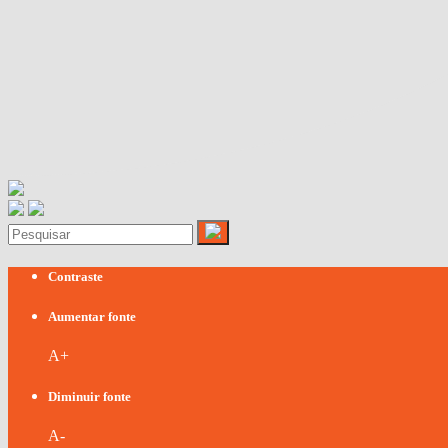
Contraste
Aumentar fonte
A+
Diminuir fonte
A-