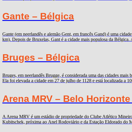
Gante – Bélgica
Gante (em neerlandês e alemão Gent, em francês Gand) é uma cidade b
km). Depois de Bruxelas, Gant é a cidade mais populosa da Bélgica. 
Bruges – Bélgica
Bruges, em neerlandês Brugge, é considerada uma das cidades mais b
Ela foi elevada a cidade em 27 de julho de 1128 e está localizada a 
Arena MRV – Belo Horizonte
A Arena MRV é um estádio de propriedade do Clube Atlético Mineiro,
Kubitschek, próxima ao Anel Rodoviário e da Estação Eldorado do Me