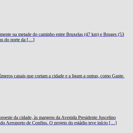
icamente na metade do caminho entre Bruxelas (47 km) e Bruges (53
as do norte da […]
meros canais que cortam a cidade e a ligam a outras, como Gante.
oeste da cidade, às margens da Avenida Presidente Juscelino
o Aeroporto de Confins. O projeto do estádio teve início […]