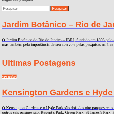
Jardim Botânico – Rio de Ja
O Jardim Botânico do Rio de Janeiro – JBRJ, fundado em 1808 pelo ent
mas também pela importância de seu acervo e pelas pesquisas na área d
Ultimas Postagens
ver todas
Kensington Gardens e Hyde P
O Kensington Gardens e o Hyde Park são dois dos oito parques reais
outros seis parques são: Regent’s Park, Green Park, St James’s Par