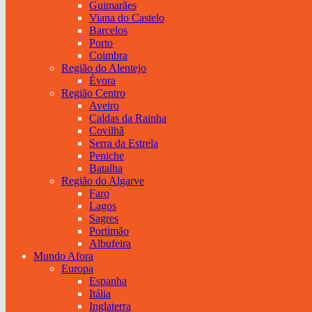
Guimarães
Viana do Castelo
Barcelos
Porto
Coimbra
Região do Alentejo
Évora
Região Centro
Aveiro
Caldas da Rainha
Covilhã
Serra da Estrela
Peniche
Batalha
Região do Algarve
Faro
Lagos
Sagres
Portimão
Albufeira
Mundo Afora
Europa
Espanha
Itália
Inglaterra