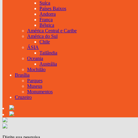
Suíça
Países Baixos
Andorra
França
Bélgica
América Central e Caribe
América do Sul
Chile
ÁSIA
Tailândia
Oceania
Austrália
Mochilão
Brasília
Parques
Museus
Monumentos
Cruzeiro
Digite sua pesquisa