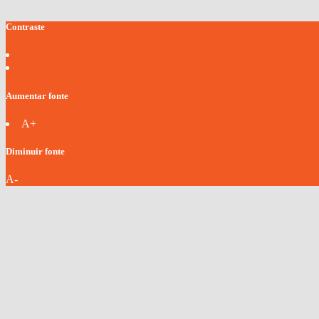
Contraste
Aumentar fonte
A+
Diminuir fonte
A-