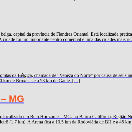
elga, capital da província de Flandres Oriental. Está localizada prat
A cidade foi um importante centro comercial e uma das cidades mais ric
onitas da Bélgica, chamada de “Veneza do Norte” por causa de seus inú
100 km de Bruxelas e a 53 km de Gante. […]
 – MG
 localizado em Belo Horizonte – MG, no Bairro Califórnia, Região Nor
trô (1,7 km). A Arena fica a 10,5 km da Rodoviária de BH e a 45 km d