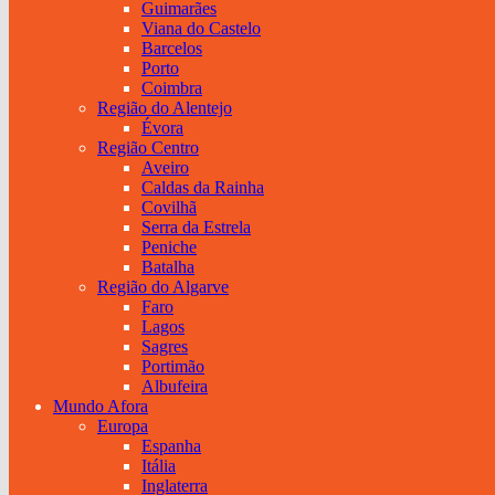
Guimarães
Viana do Castelo
Barcelos
Porto
Coimbra
Região do Alentejo
Évora
Região Centro
Aveiro
Caldas da Rainha
Covilhã
Serra da Estrela
Peniche
Batalha
Região do Algarve
Faro
Lagos
Sagres
Portimão
Albufeira
Mundo Afora
Europa
Espanha
Itália
Inglaterra