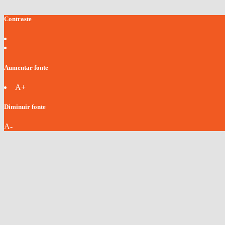
Contraste
Aumentar fonte
A+
Diminuir fonte
A-