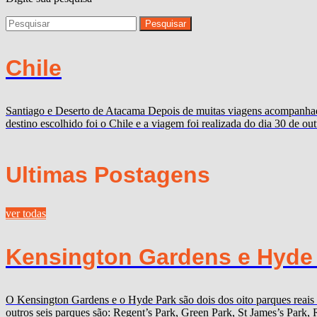
Chile
Santiago e Deserto de Atacama Depois de muitas viagens acompanhado
destino escolhido foi o Chile e a viagem foi realizada do dia 30 de 
Ultimas Postagens
ver todas
Kensington Gardens e Hyde P
O Kensington Gardens e o Hyde Park são dois dos oito parques reais
outros seis parques são: Regent’s Park, Green Park, St James’s Par