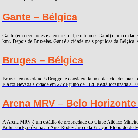
Gante – Bélgica
Gante (em neerlandês e alemão Gent, em francês Gand) é uma cidade b
km). Depois de Bruxelas, Gant é a cidade mais populosa da Bélgica. 
Bruges – Bélgica
Bruges, em neerlandês Brugge, é considerada uma das cidades mais b
Ela foi elevada a cidade em 27 de julho de 1128 e está localizada a 
Arena MRV – Belo Horizonte
A Arena MRV é um estádio de propriedade do Clube Atlético Mineiro,
Kubitschek, próxima ao Anel Rodoviário e da Estação Eldorado do Me