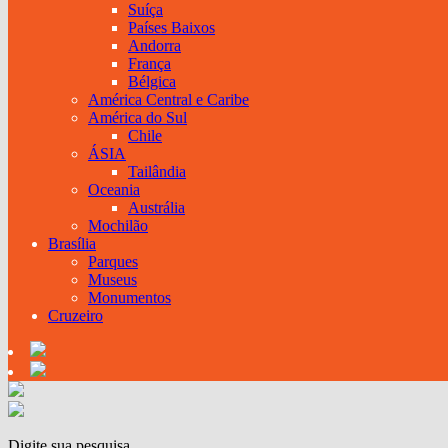
Suíça
Países Baixos
Andorra
França
Bélgica
América Central e Caribe
América do Sul
Chile
ÁSIA
Tailândia
Oceania
Austrália
Mochilão
Brasília
Parques
Museus
Monumentos
Cruzeiro
Digite sua pesquisa