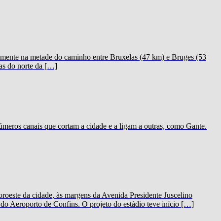
icamente na metade do caminho entre Bruxelas (47 km) e Bruges (53
as do norte da […]
meros canais que cortam a cidade e a ligam a outras, como Gante.
oeste da cidade, às margens da Avenida Presidente Juscelino
o Aeroporto de Confins. O projeto do estádio teve início […]