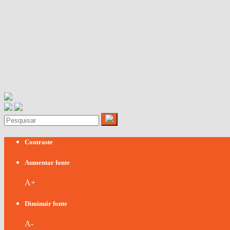
Contraste
Aumentar fonte
A+
Diminuir fonte
A-