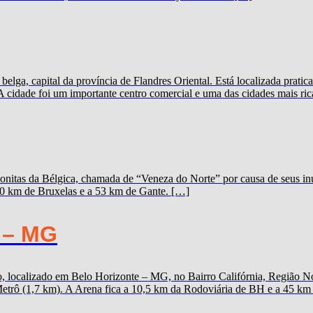
elga, capital da província de Flandres Oriental. Está localizada prat
A cidade foi um importante centro comercial e uma das cidades mais ric
onitas da Bélgica, chamada de “Veneza do Norte” por causa de seus inú
100 km de Bruxelas e a 53 km de Gante. […]
 – MG
 localizado em Belo Horizonte – MG, no Bairro Califórnia, Região Nor
trô (1,7 km). A Arena fica a 10,5 km da Rodoviária de BH e a 45 km d