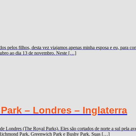
s pelos filhos, desta vez viajamos apenas minha esposa e eu, para c
outubro ao dia 13 de novembro. Neste […]
ark – Londres – Inglaterra
 de Londres (The Royal Parks). Eles são cortados de norte a sul pela
k, Richmond Park, Greenwich Park e Bushy Park. Suas […]