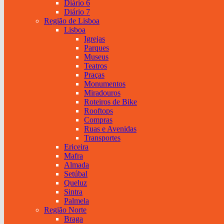
Diário 6
Diário 7
Região de Lisboa
Lisboa
Igrejas
Parques
Museus
Teatros
Praças
Monumentos
Miradouros
Roteiros de Bike
Rooftops
Compras
Ruas e Avenidas
Transportes
Ericeira
Mafra
Almada
Setúbal
Queluz
Sintra
Palmela
Região Norte
Braga