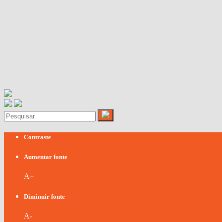
Contraste
Aumentar fonte
A+
Diminuir fonte
A-