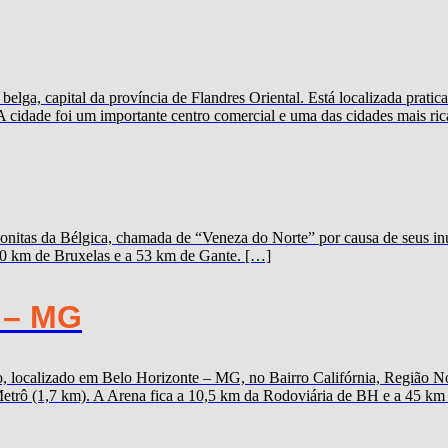
elga, capital da província de Flandres Oriental. Está localizada prat
A cidade foi um importante centro comercial e uma das cidades mais ric
onitas da Bélgica, chamada de “Veneza do Norte” por causa de seus inú
100 km de Bruxelas e a 53 km de Gante. […]
 – MG
 localizado em Belo Horizonte – MG, no Bairro Califórnia, Região Nor
trô (1,7 km). A Arena fica a 10,5 km da Rodoviária de BH e a 45 km d