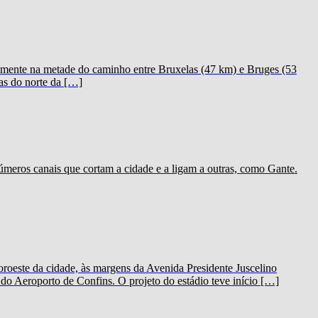
icamente na metade do caminho entre Bruxelas (47 km) e Bruges (53
as do norte da […]
meros canais que cortam a cidade e a ligam a outras, como Gante.
oeste da cidade, às margens da Avenida Presidente Juscelino
o Aeroporto de Confins. O projeto do estádio teve início […]