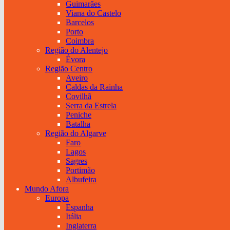
Guimarães
Viana do Castelo
Barcelos
Porto
Coimbra
Região do Alentejo
Évora
Região Centro
Aveiro
Caldas da Rainha
Covilhã
Serra da Estrela
Peniche
Batalha
Região do Algarve
Faro
Lagos
Sagres
Portimão
Albufeira
Mundo Afora
Europa
Espanha
Itália
Inglaterra