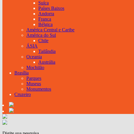
Suíça
Países Baixos
Andorra
França
Bélgica
América Central e Caribe
América do Sul
Chile
ÁSIA
Tailândia
Oceania
Austrália
Mochilão
Brasília
Parques
Museus
Monumentos
Cruzeiro
Digite sua pesquisa