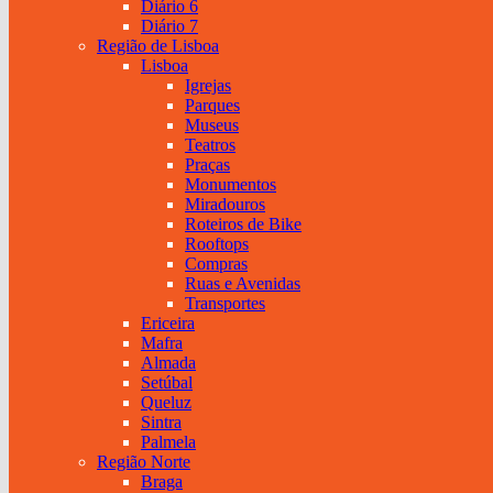
Diário 6
Diário 7
Região de Lisboa
Lisboa
Igrejas
Parques
Museus
Teatros
Praças
Monumentos
Miradouros
Roteiros de Bike
Rooftops
Compras
Ruas e Avenidas
Transportes
Ericeira
Mafra
Almada
Setúbal
Queluz
Sintra
Palmela
Região Norte
Braga