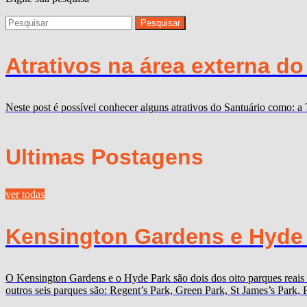
Atrativos na área externa d
Neste post é possível conhecer alguns atrativos do Santuário como: 
Ultimas Postagens
ver todas
Kensington Gardens e Hyde P
O Kensington Gardens e o Hyde Park são dois dos oito parques reais
outros seis parques são: Regent’s Park, Green Park, St James’s Par