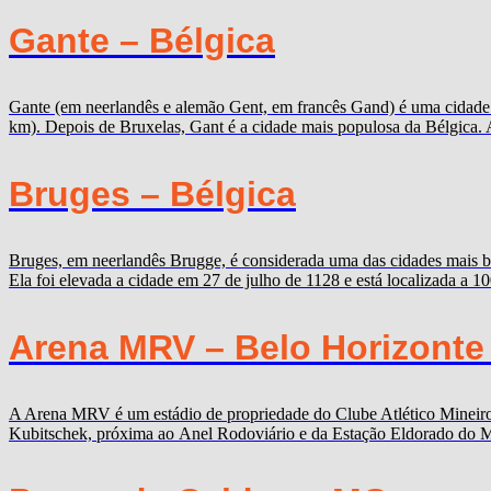
Gante – Bélgica
Gante (em neerlandês e alemão Gent, em francês Gand) é uma cidade b
km). Depois de Bruxelas, Gant é a cidade mais populosa da Bélgica. 
Bruges – Bélgica
Bruges, em neerlandês Brugge, é considerada uma das cidades mais b
Ela foi elevada a cidade em 27 de julho de 1128 e está localizada a 
Arena MRV – Belo Horizonte
A Arena MRV é um estádio de propriedade do Clube Atlético Mineiro,
Kubitschek, próxima ao Anel Rodoviário e da Estação Eldorado do Me