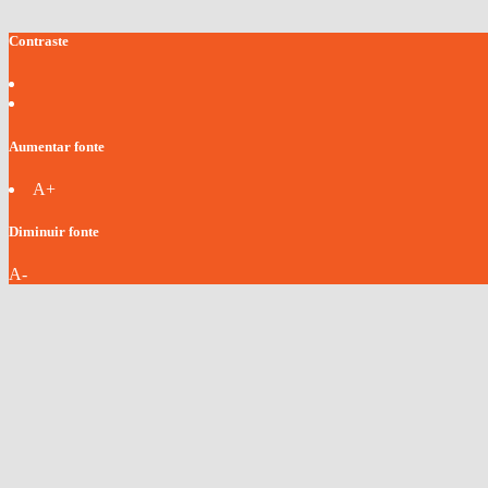
Contraste
Aumentar fonte
A+
Diminuir fonte
A-