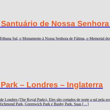
o Santuário de Nossa Senhora
a Tribuna Sul, o Monumento à Nossa Senhora de Fátima, o Memorial dos 
ark – Londres – Inglaterra
 de Londres (The Royal Parks). Eles são cortados de norte a sul pela
k, Richmond Park, Greenwich Park e Bushy Park. Suas […]