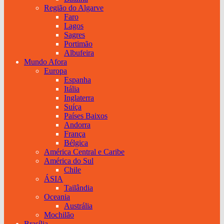
Região do Algarve
Faro
Lagos
Sagres
Portimão
Albufeira
Mundo Afora
Europa
Espanha
Itália
Inglaterra
Suíça
Países Baixos
Andorra
França
Bélgica
América Central e Caribe
América do Sul
Chile
ÁSIA
Tailândia
Oceania
Austrália
Mochilão
Brasília