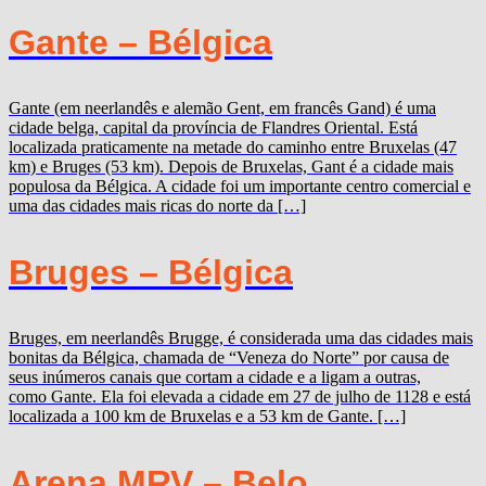
Gante – Bélgica
Gante (em neerlandês e alemão Gent, em francês Gand) é uma
cidade belga, capital da província de Flandres Oriental. Está
localizada praticamente na metade do caminho entre Bruxelas (47
km) e Bruges (53 km). Depois de Bruxelas, Gant é a cidade mais
populosa da Bélgica. A cidade foi um importante centro comercial e
uma das cidades mais ricas do norte da […]
Bruges – Bélgica
Bruges, em neerlandês Brugge, é considerada uma das cidades mais
bonitas da Bélgica, chamada de “Veneza do Norte” por causa de
seus inúmeros canais que cortam a cidade e a ligam a outras,
como Gante. Ela foi elevada a cidade em 27 de julho de 1128 e está
localizada a 100 km de Bruxelas e a 53 km de Gante. […]
Arena MRV – Belo