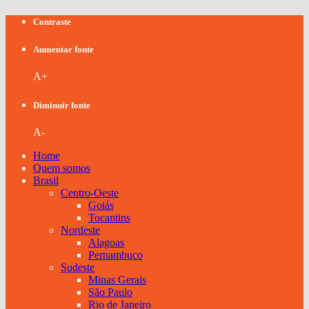
Contraste
Aumentar fonte
A+
Diminuir fonte
A-
Home
Quem somos
Brasil
Centro-Oeste
Goiás
Tocantins
Nordeste
Alagoas
Pernambuco
Sudeste
Minas Gerais
São Paulo
Rio de Janeiro