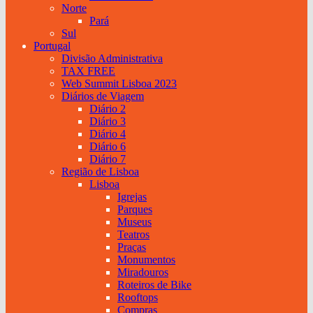
Norte
Pará
Sul
Portugal
Divisão Administrativa
TAX FREE
Web Summit Lisboa 2023
Diários de Viagem
Diário 2
Diário 3
Diário 4
Diário 6
Diário 7
Região de Lisboa
Lisboa
Igrejas
Parques
Museus
Teatros
Praças
Monumentos
Miradouros
Roteiros de Bike
Rooftops
Compras