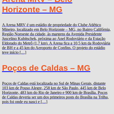
Horizonte – MG
A Arena MRV é um estádio de propriedade do Clube Atlético
Mineiro, localizado em Belo Horizonte – MG, no Bairro Califórnia,
Região Noroeste da cidade, às margens da Avenida Presidente
Juscelino Kubitschek, próxima ao Anel Rodoviário e da Estação
Eldorado do Metrô (1,7 km). A Arena fica a 10,5 km da Rodoviária
de BH e a 45 km do Aeroporto de Confins. O projeto do estádio
teve início […]
Poços de Caldas – MG
Poços de Caldas está localizada no Sul de Minas Gerais, distante
103 km de Pouso Alegre, 258 km de São Paulo, 445 km de Belo
Horizonte, 483 km do Rio de Janeiro e 900 km de Brasília. Poços
de Caldas deveria ser um dos primeiros posts do Brasília na Trilha,
pois foi onde eu nasci e […]