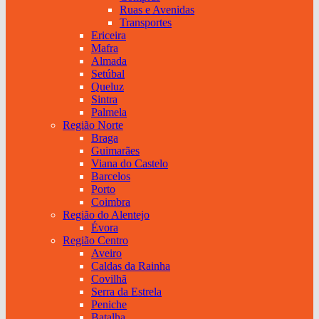
Ruas e Avenidas
Transportes
Ericeira
Mafra
Almada
Setúbal
Queluz
Sintra
Palmela
Região Norte
Braga
Guimarães
Viana do Castelo
Barcelos
Porto
Coimbra
Região do Alentejo
Évora
Região Centro
Aveiro
Caldas da Rainha
Covilhã
Serra da Estrela
Peniche
Batalha