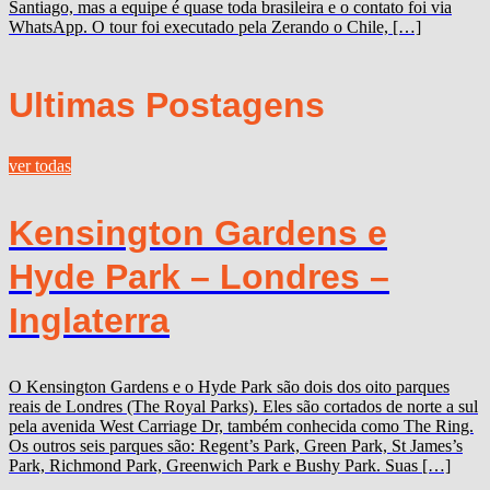
Santiago, mas a equipe é quase toda brasileira e o contato foi via
WhatsApp. O tour foi executado pela Zerando o Chile, […]
Ultimas Postagens
ver todas
Kensington Gardens e
Hyde Park – Londres –
Inglaterra
O Kensington Gardens e o Hyde Park são dois dos oito parques
reais de Londres (The Royal Parks). Eles são cortados de norte a sul
pela avenida West Carriage Dr, também conhecida como The Ring.
Os outros seis parques são: Regent’s Park, Green Park, St James’s
Park, Richmond Park, Greenwich Park e Bushy Park. Suas […]