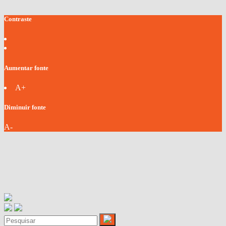
Contraste
Aumentar fonte
A+
Diminuir fonte
A-