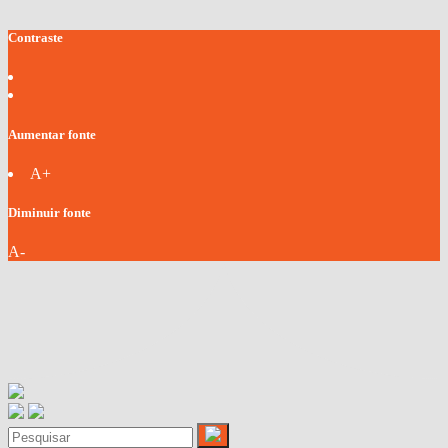
Contraste
Aumentar fonte
A+
Diminuir fonte
A-