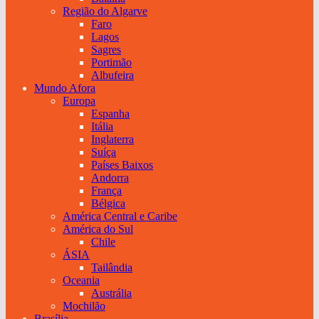
Região do Algarve
Faro
Lagos
Sagres
Portimão
Albufeira
Mundo Afora
Europa
Espanha
Itália
Inglaterra
Suíça
Países Baixos
Andorra
França
Bélgica
América Central e Caribe
América do Sul
Chile
ÁSIA
Tailândia
Oceania
Austrália
Mochilão
Brasília