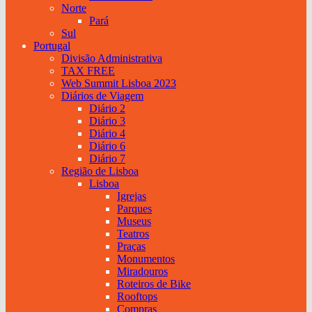
Norte
Pará
Sul
Portugal
Divisão Administrativa
TAX FREE
Web Summit Lisboa 2023
Diários de Viagem
Diário 2
Diário 3
Diário 4
Diário 6
Diário 7
Região de Lisboa
Lisboa
Igrejas
Parques
Museus
Teatros
Praças
Monumentos
Miradouros
Roteiros de Bike
Rooftops
Compras