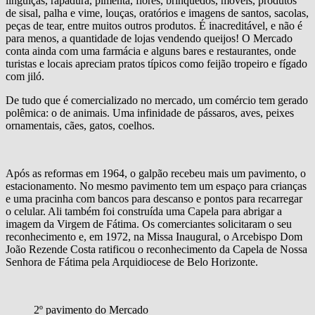
linguiças, rapadura, pimenta, flores, brinquedos, móveis, produtos
de sisal, palha e vime, louças, oratórios e imagens de santos, sacolas,
peças de tear, entre muitos outros produtos. É inacreditável, e não é
para menos, a quantidade de lojas vendendo queijos! O Mercado
conta ainda com uma farmácia e alguns bares e restaurantes, onde
turistas e locais apreciam pratos típicos como feijão tropeiro e fígado
com jiló.
De tudo que é comercializado no mercado, um comércio tem gerado
polêmica: o de animais. Uma infinidade de pássaros, aves, peixes
ornamentais, cães, gatos, coelhos.
Após as reformas em 1964, o galpão recebeu mais um pavimento, o
estacionamento. No mesmo pavimento tem um espaço para crianças
e uma pracinha com bancos para descanso e pontos para recarregar
o celular. Ali também foi construída uma Capela para abrigar a
imagem da Virgem de Fátima. Os comerciantes solicitaram o seu
reconhecimento e, em 1972, na Missa Inaugural, o Arcebispo Dom
João Rezende Costa ratificou o reconhecimento da Capela de Nossa
Senhora de Fátima pela Arquidiocese de Belo Horizonte.
2º pavimento do Mercado