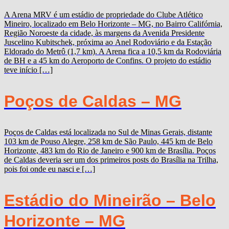
A Arena MRV é um estádio de propriedade do Clube Atlético
Mineiro, localizado em Belo Horizonte – MG, no Bairro Califórnia,
Região Noroeste da cidade, às margens da Avenida Presidente
Juscelino Kubitschek, próxima ao Anel Rodoviário e da Estação
Eldorado do Metrô (1,7 km). A Arena fica a 10,5 km da Rodoviária
de BH e a 45 km do Aeroporto de Confins. O projeto do estádio
teve início […]
Poços de Caldas – MG
Poços de Caldas está localizada no Sul de Minas Gerais, distante
103 km de Pouso Alegre, 258 km de São Paulo, 445 km de Belo
Horizonte, 483 km do Rio de Janeiro e 900 km de Brasília. Poços
de Caldas deveria ser um dos primeiros posts do Brasília na Trilha,
pois foi onde eu nasci e […]
Estádio do Mineirão – Belo
Horizonte – MG