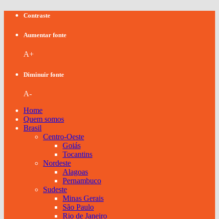
Contraste
Aumentar fonte
A+
Diminuir fonte
A-
Home
Quem somos
Brasil
Centro-Oeste
Goiás
Tocantins
Nordeste
Alagoas
Pernambuco
Sudeste
Minas Gerais
São Paulo
Rio de Janeiro