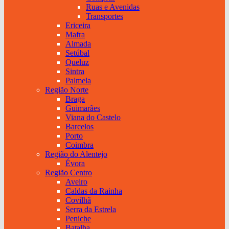
Ruas e Avenidas
Transportes
Ericeira
Mafra
Almada
Setúbal
Queluz
Sintra
Palmela
Região Norte
Braga
Guimarães
Viana do Castelo
Barcelos
Porto
Coimbra
Região do Alentejo
Évora
Região Centro
Aveiro
Caldas da Rainha
Covilhã
Serra da Estrela
Peniche
Batalha