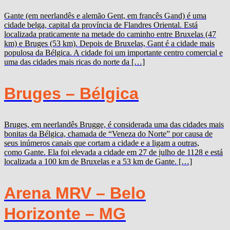
Gante (em neerlandês e alemão Gent, em francês Gand) é uma
cidade belga, capital da província de Flandres Oriental. Está
localizada praticamente na metade do caminho entre Bruxelas (47
km) e Bruges (53 km). Depois de Bruxelas, Gant é a cidade mais
populosa da Bélgica. A cidade foi um importante centro comercial e
uma das cidades mais ricas do norte da […]
Bruges – Bélgica
Bruges, em neerlandês Brugge, é considerada uma das cidades mais
bonitas da Bélgica, chamada de “Veneza do Norte” por causa de
seus inúmeros canais que cortam a cidade e a ligam a outras,
como Gante. Ela foi elevada a cidade em 27 de julho de 1128 e está
localizada a 100 km de Bruxelas e a 53 km de Gante. […]
Arena MRV – Belo
Horizonte – MG