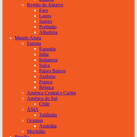
Região do Algarve
Faro
Lagos
Sagres
Portimão
Albufeira
Mundo Afora
Europa
Espanha
Itália
Inglaterra
Suíça
Países Baixos
Andorra
França
Bélgica
América Central e Caribe
América do Sul
Chile
ÁSIA
Tailândia
Oceania
Austrália
Mochilão
Brasília