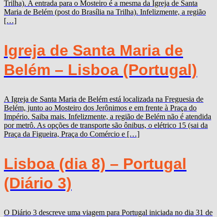
Trilha). A entrada para o Mosteiro é a mesma da Igreja de Santa
Maria de Belém (post do Brasília na Trilha). Infelizmente, a região
[…]
Igreja de Santa Maria de
Belém – Lisboa (Portugal)
A Igreja de Santa Maria de Belém está localizada na Freguesia de
Belém, junto ao Mosteiro dos Jerônimos e em frente à Praça do
Império. Saiba mais. Infelizmente, a região de Belém não é atendida
por metrô. As opções de transporte são ônibus, o elétrico 15 (sai da
Praça da Figueira, Praça do Comércio e […]
Lisboa (dia 8) – Portugal
(Diário 3)
O Diário 3 descreve uma viagem para Portugal iniciada no dia 31 de