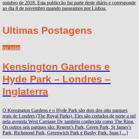
outubro de 2018. Esta publicção faz parte deste diário e corresponde
ao dia 8 de novembro quando passeamos por Lisboa.
Ultimas Postagens
ver todas
Kensington Gardens e
Hyde Park – Londres –
Inglaterra
O Kensington Gardens e o Hyde Park são dois dos oito parques
reais de Londres (The Royal Parks). Eles são cortados de norte a sul
pela avenida West Carriage Dr, também conhecida como The Ring.
Os outros seis parques são: Regent’s Park, Green Park, St James’s
Park, Richmond Park, Greenwich Park e Bushy Park. Suas […]