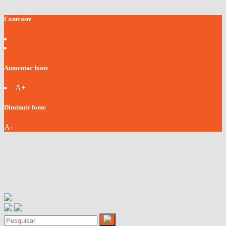
Contraste
Aumentar fonte
A+
Diminuir fonte
A-