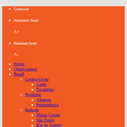
Contraste
Aumentar fonte
A+
Diminuir fonte
A-
Home
Quem somos
Brasil
Centro-Oeste
Goiás
Tocantins
Nordeste
Alagoas
Pernambuco
Sudeste
Minas Gerais
São Paulo
Rio de Janeiro