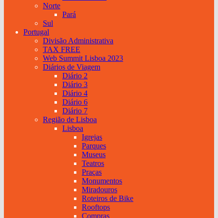
Norte
Pará
Sul
Portugal
Divisão Administrativa
TAX FREE
Web Summit Lisboa 2023
Diários de Viagem
Diário 2
Diário 3
Diário 4
Diário 6
Diário 7
Região de Lisboa
Lisboa
Igrejas
Parques
Museus
Teatros
Praças
Monumentos
Miradouros
Roteiros de Bike
Rooftops
Compras