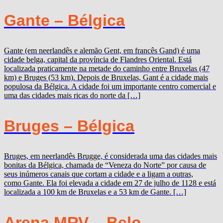
Gante – Bélgica
Gante (em neerlandês e alemão Gent, em francês Gand) é uma
cidade belga, capital da província de Flandres Oriental. Está
localizada praticamente na metade do caminho entre Bruxelas (47
km) e Bruges (53 km). Depois de Bruxelas, Gant é a cidade mais
populosa da Bélgica. A cidade foi um importante centro comercial e
uma das cidades mais ricas do norte da […]
Bruges – Bélgica
Bruges, em neerlandês Brugge, é considerada uma das cidades mais
bonitas da Bélgica, chamada de “Veneza do Norte” por causa de
seus inúmeros canais que cortam a cidade e a ligam a outras,
como Gante. Ela foi elevada a cidade em 27 de julho de 1128 e está
localizada a 100 km de Bruxelas e a 53 km de Gante. […]
Arena MRV – Belo