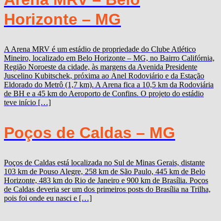
Horizonte – MG
A Arena MRV é um estádio de propriedade do Clube Atlético
Mineiro, localizado em Belo Horizonte – MG, no Bairro Califórnia,
Região Noroeste da cidade, às margens da Avenida Presidente
Juscelino Kubitschek, próxima ao Anel Rodoviário e da Estação
Eldorado do Metrô (1,7 km). A Arena fica a 10,5 km da Rodoviária
de BH e a 45 km do Aeroporto de Confins. O projeto do estádio
teve início […]
Poços de Caldas – MG
Poços de Caldas está localizada no Sul de Minas Gerais, distante
103 km de Pouso Alegre, 258 km de São Paulo, 445 km de Belo
Horizonte, 483 km do Rio de Janeiro e 900 km de Brasília. Poços
de Caldas deveria ser um dos primeiros posts do Brasília na Trilha,
pois foi onde eu nasci e […]