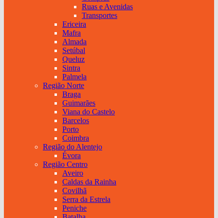
Ruas e Avenidas
Transportes
Ericeira
Mafra
Almada
Setúbal
Queluz
Sintra
Palmela
Região Norte
Braga
Guimarães
Viana do Castelo
Barcelos
Porto
Coimbra
Região do Alentejo
Évora
Região Centro
Aveiro
Caldas da Rainha
Covilhã
Serra da Estrela
Peniche
Batalha